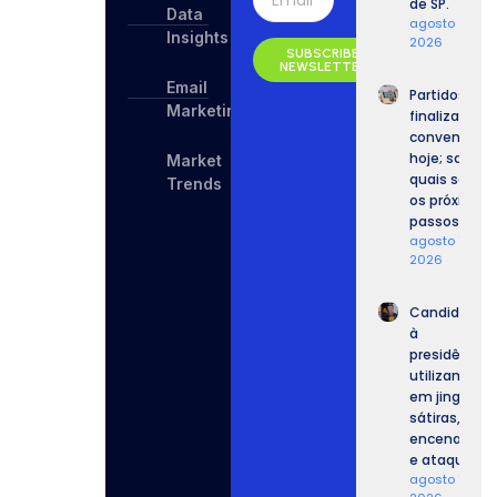
de SP.
Data
agosto 8,
Insights
2026
SUBSCRIBE
NEWSLETTER
Email
Partidos
Marketing
finalizam
convenções
hoje; saiba
Market
quais serão
Trends
os próximos
passos.
agosto 7,
2026
Candidatos
à
presidência
utilizam IA
em jingles,
sátiras,
encenações
e ataques.
agosto 7,