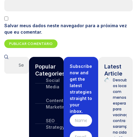
Salvar meus dados neste navegador para a próxima vez
que eu comentar.
Popular
Latest
Subscribe
now and
Categories
Article
get the
Descubra
Social
latest
os locais
Media
com
strategies
menos
straight to
Content
espera
your
Marketing
para
inbox.
vacinação
SEO
contra o
sarampo
Strategy
na cidade