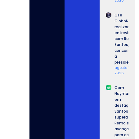
2026
G1 e
GloboNews
realizam
entrevista
com Renan
Santos,
concorrente
à
presidência.
agosto 7,
2026
Com
Neymar
em
destaque,
Santos
supera o
Remo e
avança
para as