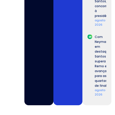
Santos,
concorrente
à
presidência.
agosto 7,
2026
Com
Neymar
em
destaque,
Santos
supera o
Remo e
avança
para as
quartas
de final.
agosto 6,
2026