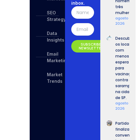
homem e
inbox.
três
SEO
mulheres.
agosto 8,
Strategy
2026
Data
Descubra
Insights
os locais
SUBSCRIBE
NEWSLETTER
com
Email
menos
Marketing
espera
para
vacinação
Market
contra o
Trends
sarampo
na cidade
de SP.
agosto 8,
2026
Partidos
finalizam
convenções