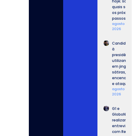
hoje; saiba
quais serão
os próximos
passos.
agosto 7,
2026
Candidatos
à
presidência
utilizam IA
em jingles,
sátiras,
encenações
e ataques.
agosto 7,
2026
G1 e
GloboNews
realizam
entrevista
com Renan