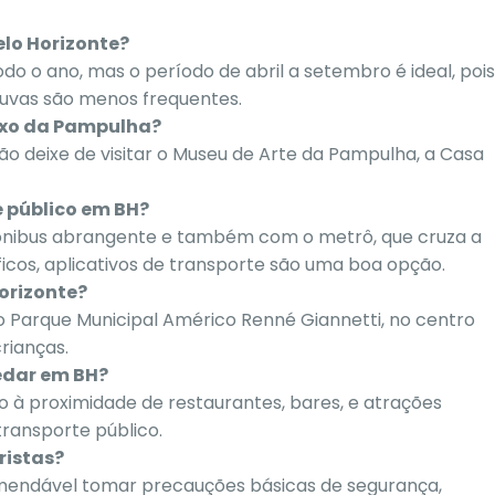
elo Horizonte?
odo o ano, mas o período de abril a setembro é ideal, pois
uvas são menos frequentes.
lexo da Pampulha?
não deixe de visitar o Museu de Arte da Pampulha, a Casa
e público em BH?
ônibus abrangente e também com o metrô, que cruza a
íficos, aplicativos de transporte são uma boa opção.
orizonte?
o Parque Municipal Américo Renné Giannetti, no centro
rianças.
edar em BH?
o à proximidade de restaurantes, bares, e atrações
transporte público.
ristas?
mendável tomar precauções básicas de segurança,