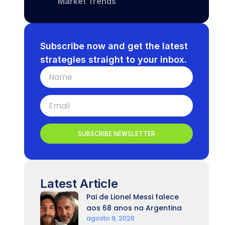
Market Trends
Subscribe now and get the latest
strategies straight to your inbox.
SUBSCRIBE NEWSLETTER
Latest Article
Pai de Lionel Messi falece
aos 68 anos na Argentina
agosto 9, 2026