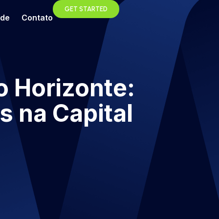
GET STARTED
ade
Contato
o Horizonte:
 na Capital