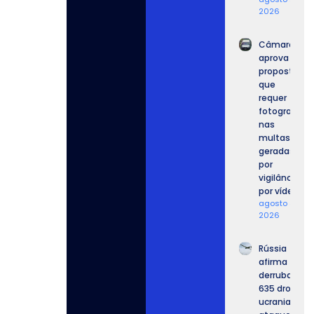
2026
Câmara
aprova
proposta
que
requer
fotografia
nas
multas
geradas
por
vigilância
por vídeo.
agosto 4,
2026
Rússia
afirma ter
derrubado
635 drones
ucranianos,