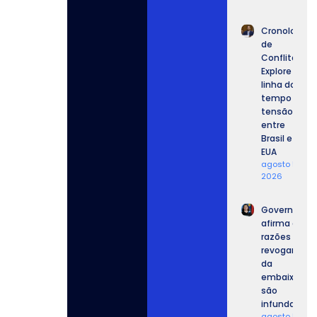
Cronologia
de
Conflitos:
Explore a
linha do
tempo da
tensão
entre
Brasil e
EUA
agosto 5,
2026
Governo
afirma que
razões para
revogar vist
da
embaixador
são
infundadas.
agosto 5,