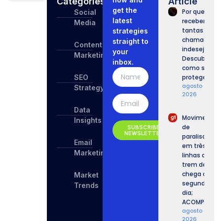
Categories
Article
get the
Por que
Social
latest
recebemos
Media
tantas
strategies
chamadas
straight to
Content
indesejadas
your
Marketing
Descubra
inbox.
como se
SEO
proteger.
agosto 6,
Strategy
2026
Data
Movimento
Insights
de
SUBSCRIBE
NEWSLETTER
paralisação
Email
em três
Marketing
linhas de
trem de SP
chega ao
Market
segundo
Trends
dia;
ACOMPANHE.
agosto 6,
2026