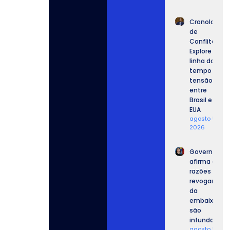
Cronologia
de
Conflitos:
Explore a
linha do
tempo da
tensão
entre
Brasil e
EUA
agosto 5,
2026
Governo
afirma que
razões para
revogar vist
da
embaixador
são
infundadas.
agosto 5,