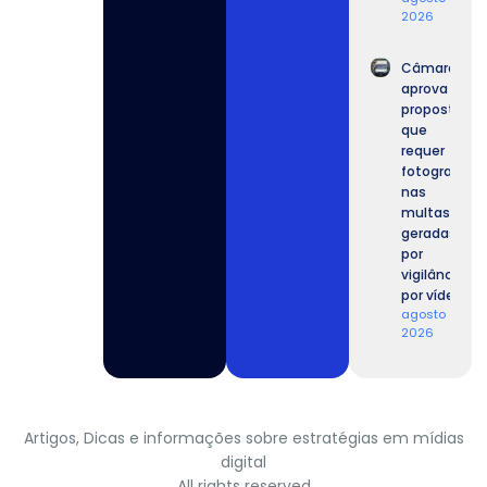
2026
Câmara
aprova
proposta
que
requer
fotografia
nas
multas
geradas
por
vigilância
por vídeo.
agosto 4,
2026
Artigos, Dicas e informações sobre estratégias em mídias
digital
All rights reserved