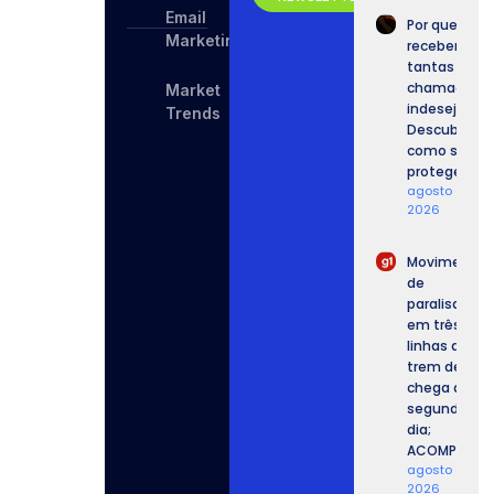
Email
Por que
Marketing
recebemos
tantas
chamadas
Market
indesejadas
Trends
Descubra
como se
proteger.
agosto 6,
2026
Movimento
de
paralisação
em três
linhas de
trem de SP
chega ao
segundo
dia;
ACOMPANHE.
agosto 6,
2026