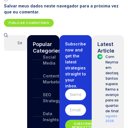
Salvar meus dados neste navegador para a próxima vez
que eu comentar.
Popular
Latest
Subscribe
now and
Categories
Article
get the
Com
Social
latest
Neymar
Media
em
strategies
destaque,
straight to
Content
Santos
your
Marketing
supera o
inbox.
Remo e
SEO
avança
para as
Strategy
quartas
de final.
Data
agosto 6,
Insights
2026
SUBSCRIBE
NEWSLETTER