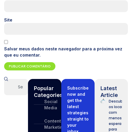
Site
Salvar meus dados neste navegador para a próxima vez
que eu comentar.
Popular
Latest
Subscribe
now and
Categories
Article
get the
Descubra
Social
latest
os locais
Media
com
strategies
menos
straight to
Content
espera
your
Marketing
para
inbox.