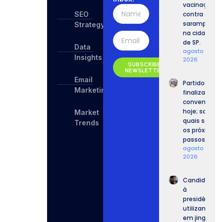
vacinação
SEO
contra o
sarampo
Strategy
na cidade
de SP.
Data
agosto 8,
Insights
2026
SUBSCRIBE
NEWSLETTER
Email
Partidos
Marketing
finalizam
convenções
hoje; saiba
Market
quais serão
Trends
os próximos
passos.
agosto 7,
2026
Candidatos
à
presidência
utilizam IA
em jingles,