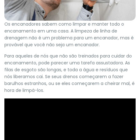
Os encanadores sabem como limpar e manter todo o
encanamento em uma casa. A limpeza de linha de
drenagem não é um problema para um encanador, mas é
provável que você não seja um encanador.
Para aqueles de nós que não são treinados para cuidar do
encanamento, pode parecer uma tarefa assustadora. As
filas de esgoto são longas, e toda a água e resíduos que
nós liberamos cai. Se seus drenos começarem a fazer
barulhos estranhos, ou se eles começarem a cheirar mal, é
hora de limpá-los.