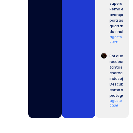
supera o
Remo e
avança
para as
quartas
de final.
agosto 6,
2026
Por que
recebemos
tantas
chamadas
indesejadas
Descubra
como se
proteger.
agosto 6,
2026