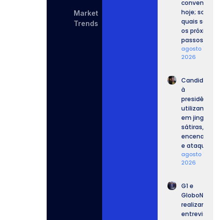
convenções
hoje; saiba
Market
quais serão
Trends
os próximos
passos.
agosto 7,
2026
Candidatos
à
presidência
utilizam IA
em jingles,
sátiras,
encenações
e ataques.
agosto 7,
2026
G1 e
GloboNews
realizam
entrevista