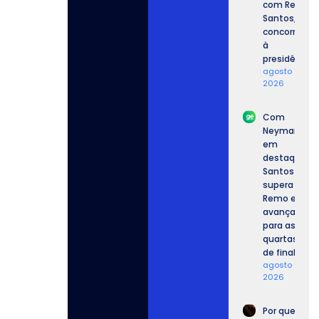
com Renan
Santos,
concorrente
à
presidência.
agosto 7,
2026
Com
Neymar
em
destaque,
Santos
supera o
Remo e
avança
para as
quartas
de final.
agosto 6,
2026
Por que