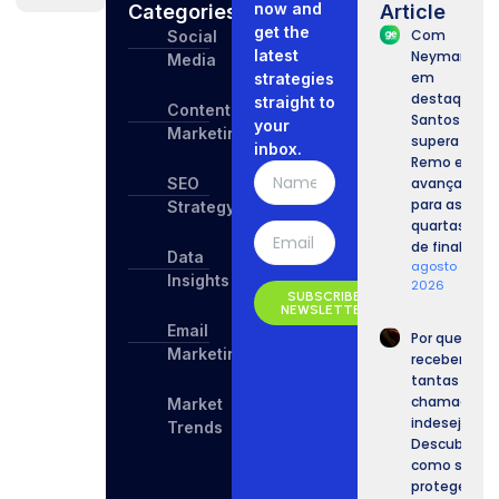
now and
Categories
Article
get the
Com
Social
latest
Neymar
Media
em
strategies
destaque,
straight to
Content
Santos
your
Marketing
supera o
inbox.
Remo e
SEO
avança
para as
Strategy
quartas
de final.
Data
agosto 6,
Insights
2026
SUBSCRIBE
NEWSLETTER
Email
Por que
Marketing
recebemos
tantas
chamadas
Market
indesejadas
Trends
Descubra
como se
proteger.