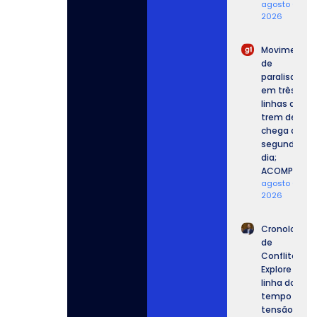
agosto 6,
2026
Movimento
de
paralisação
em três
linhas de
trem de SP
chega ao
segundo
dia;
ACOMPANHE.
agosto 6,
2026
Cronologia
de
Conflitos:
Explore a
linha do
tempo da
tensão