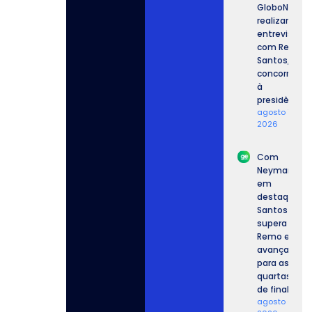
GloboNews
realizam
entrevista
com Renan
Santos,
concorrente
à
presidência.
agosto 7,
2026
Com
Neymar
em
destaque,
Santos
supera o
Remo e
avança
para as
quartas
de final.
agosto 6,