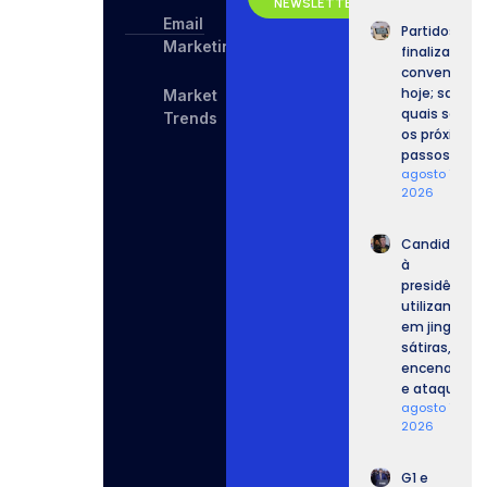
NEWSLETTER
Email
Partidos
Marketing
finalizam
convenções
hoje; saiba
Market
quais serão
Trends
os próximos
passos.
agosto 7,
2026
Candidatos
à
presidência
utilizam IA
em jingles,
sátiras,
encenações
e ataques.
agosto 7,
2026
G1 e