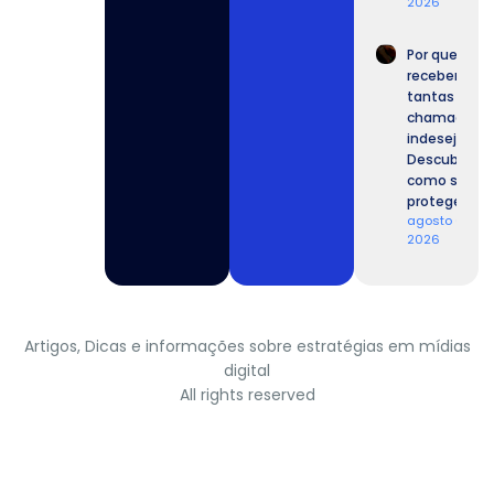
2026
Por que
recebemos
tantas
chamadas
indesejadas
Descubra
como se
proteger.
agosto 6,
2026
Artigos, Dicas e informações sobre estratégias em mídias
digital
All rights reserved