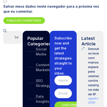
Salvar meus dados neste navegador para a próxima vez
que eu comentar.
Popular
Latest
Subscribe
now and
Categories
Article
get the
Descubra
Social
latest
os locais
Media
com
strategies
menos
straight to
Content
espera
your
Marketing
para
inbox.
vacinação
SEO
contra o
sarampo
Strategy
na cidade
de SP.
Data
agosto 8,
Insights
2026
SUBSCRIBE