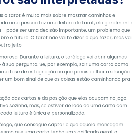
mas o tarot é muito mais sobre mostrar caminhos e
ndo uma pessoa faz uma leitura de tarot, ela geralmente
a – pode ser uma decisão importante, um problema que
 o futuro. O tarot não vai te dizer o que fazer, mas vai
tro jeito.
orosa. Durante a leitura, o tarólogo vai abrir algumas
o à sua pergunta. Se, por exemplo, sair uma carta como
uma fase de estagnação ou que precisa olhar a situação
e ser um bom sinal de que as coisas estão caminhando pra
ão das cartas e da posição que elas ocupam no jogo.
tivo sozinha, mas, se estiver ao lado de uma carta com
cada leitura é única e personalizada.
tarólogo, que consegue captar o que aquela mensagem
 mesmo que uma carta tenha um significado geral, o