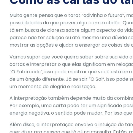
Muita gente pensa que o tarot “adivinha o futuro”, 
possibilidades do que prever algo com exatidão. Qua
tá em busca de clareza sobre algum aspecto da vid
parece não ter solução ou até mesmo uma dúvida sobre
mostrar as opções e ajudar a enxergar as coisas de ou
Vamos supor que você queira saber sobre sua vida am
cartas e interpretar o que elas significam em relaçã
“O Enforcado”, isso pode mostrar que você está em 
de um ângulo diferente. Já se sair “O Sol”, isso pod
um momento de alegria e realização.
A interpretação também depende muito da combinaç
Por exemplo, uma carta pode ter um significado posi
energia negativa, o sentido pode mudar. Por isso que 
Além disso, a interpretação envolve a intuição do 
quer dizer pra pessoa que tá ali na consulta. Então,