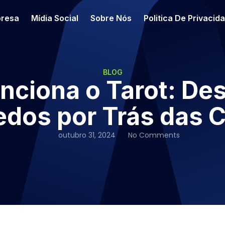
resa
Mídia Social
Sobre Nós
Politica De Privacid
BLOG
ciona o Tarot: De
edos por Trás das C
outubro 31, 2024
No Comments