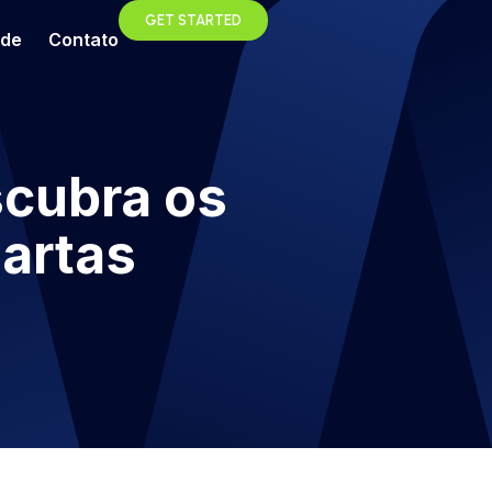
GET STARTED
ade
Contato
scubra os
artas