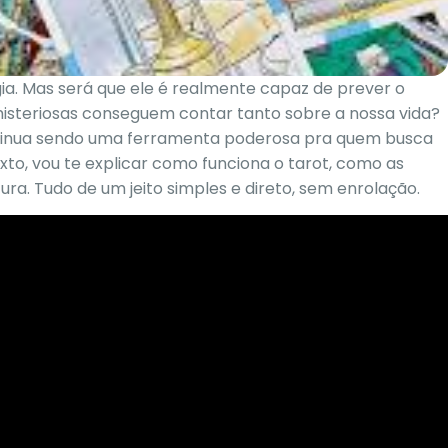
gia. Mas será que ele é realmente capaz de prever o
isteriosas conseguem contar tanto sobre a nossa vida?
continua sendo uma ferramenta poderosa pra quem busca
to, vou te explicar como funciona o tarot, como as
ura. Tudo de um jeito simples e direto, sem enrolação.