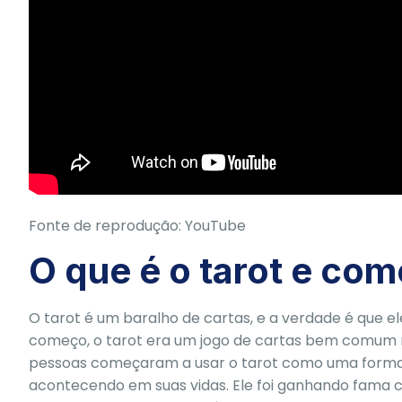
Fonte de reprodução: YouTube
O que é o tarot e com
O tarot é um baralho de cartas, e a verdade é que el
começo, o tarot era um jogo de cartas bem comum na
pessoas começaram a usar o tarot como uma forma 
acontecendo em suas vidas. Ele foi ganhando fama