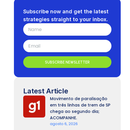
Subscribe now and get the latest
strategies straight to your inbox.
SUBSCRIBE NEWSLETTER
Latest Article
Movimento de paralisação
em três linhas de trem de SP
chega ao segundo dia;
ACOMPANHE.
agosto 6, 2026