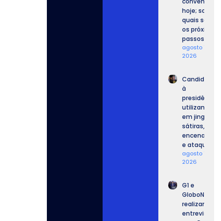
convenções
hoje; saiba
quais serão
os próximos
passos.
agosto 7,
2026
Candidatos
à
presidência
utilizam IA
em jingles,
sátiras,
encenações
e ataques.
agosto 7,
2026
G1 e
GloboNews
realizam
entrevista