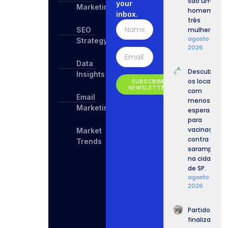
são um
your
Marketing
homem e
inbox.
três
SEO
mulheres.
agosto 8,
Strategy
2026
Data
Descubra
Insights
os locais
SUBSCRIBE
NEWSLETTER
com
Email
menos
Marketing
espera
para
vacinação
Market
contra o
Trends
sarampo
na cidade
de SP.
agosto 8,
2026
Partidos
finalizam