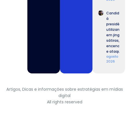
Candidatos
à
presidência
utilizam IA
em jingles,
sátiras,
encenações
e ataques.
agosto 7,
2026
Artigos, Dicas e informações sobre estratégias em mídias
digital
All rights reserved