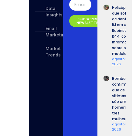
Helicóptero
Data
que sofreu
Insights
acidente no
SUBSCRIBE
NEWSLETTER
RJ era um
Email
Robinson
Marketing
R44: confira
informaçõe
sobre o
Market
modelo.
Trends
agosto 9,
2026
Bombeiros
confirmam
que as
vítimas
são um
homem e
três
mulheres.
agosto 8,
2026