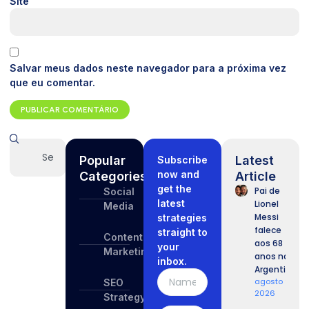
Site
Salvar meus dados neste navegador para a próxima vez
que eu comentar.
Popular
Latest
Subscribe
now and
Categories
Article
get the
Pai de
Social
latest
Lionel
Media
Messi
strategies
falece
straight to
Content
aos 68
your
Marketing
anos na
inbox.
Argentina
agosto 9,
SEO
2026
Strategy