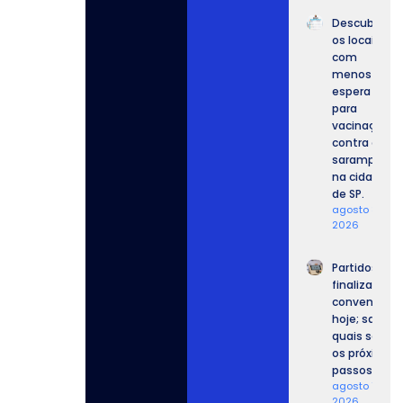
Descubra
os locais
com
menos
espera
para
vacinação
contra o
sarampo
na cidade
de SP.
agosto 8,
2026
Partidos
finalizam
convenções
hoje; saiba
quais serão
os próximos
passos.
agosto 7,
2026