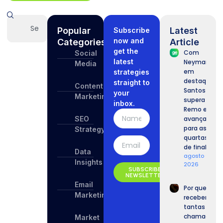
Popular
Latest
Subscribe
now and
Categories
Article
get the
Com
Social
latest
Neymar
Media
em
strategies
destaque,
straight to
Content
Santos
your
Marketing
supera o
inbox.
Remo e
SEO
avança
para as
Strategy
quartas
de final.
Data
agosto 6,
Insights
2026
SUBSCRIBE
NEWSLETTER
Email
Por que
Marketing
recebemos
tantas
chamadas
Market