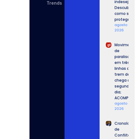
indesejadas
Trends
Descubra
como se
proteger.
agosto 6,
2026
Movimento
de
paralisação
em três
linhas de
trem de SP
chega ao
segundo
dia;
ACOMPANHE.
agosto 6,
2026
Cronologia
de
Conflitos: