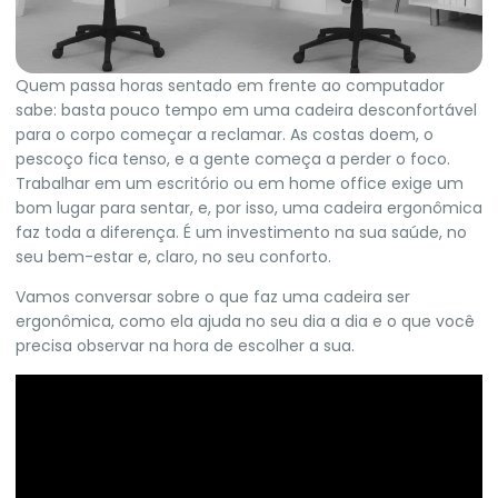
Quem passa horas sentado em frente ao computador
sabe: basta pouco tempo em uma cadeira desconfortável
para o corpo começar a reclamar. As costas doem, o
pescoço fica tenso, e a gente começa a perder o foco.
Trabalhar em um escritório ou em home office exige um
bom lugar para sentar, e, por isso, uma cadeira ergonômica
faz toda a diferença. É um investimento na sua saúde, no
seu bem-estar e, claro, no seu conforto.
Vamos conversar sobre o que faz uma cadeira ser
ergonômica, como ela ajuda no seu dia a dia e o que você
precisa observar na hora de escolher a sua.