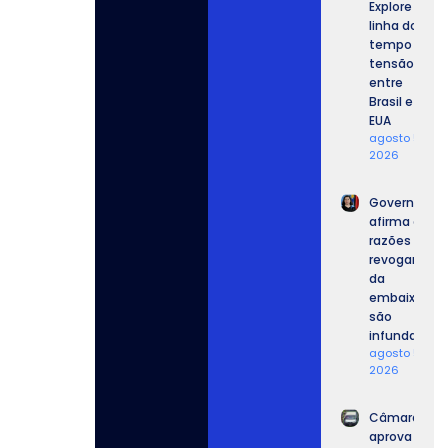
Explore a
linha do
tempo da
tensão
entre
Brasil e
EUA
agosto 5,
2026
Governo
afirma que
razões para
revogar vist
da
embaixador
são
infundadas.
agosto 5,
2026
Câmara
aprova