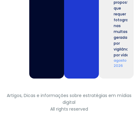
proposta
que
requer
fotografia
nas
multas
geradas
por
vigilância
por vídeo.
agosto 4,
2026
Artigos, Dicas e informações sobre estratégias em mídias
digital
All rights reserved