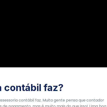
 contábil faz?
sessoria contábil faz. Muita gente pensa que contador
has de pagamento, mas é muito mais do que isso! Uma boa