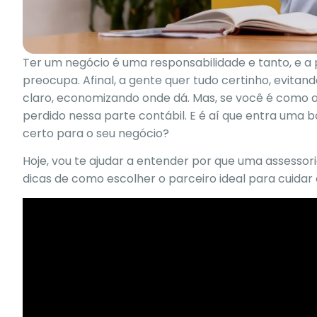
Ter um negócio é uma responsabilidade e tanto, e a
preocupa. Afinal, a gente quer tudo certinho, evita
claro, economizando onde dá. Mas, se você é como a 
perdido nessa parte contábil. E é aí que entra uma 
certo para o seu negócio?
Hoje, vou te ajudar a entender por que uma assessor
dicas de como escolher o parceiro ideal para cuidar