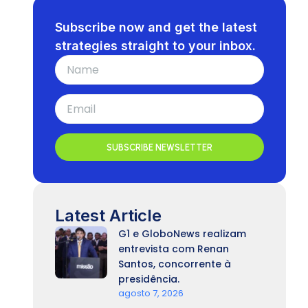
Subscribe now and get the latest
strategies straight to your inbox.
SUBSCRIBE NEWSLETTER
Latest Article
G1 e GloboNews realizam
entrevista com Renan
Santos, concorrente à
presidência.
agosto 7, 2026