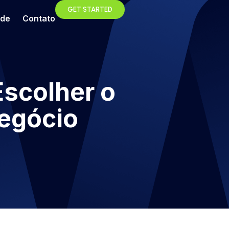
GET STARTED
ade
Contato
Escolher o
Negócio