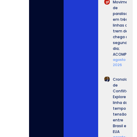
Movimento
de
paralisação
em três
linhas de
trem de SP
chega ao
segundo
dia;
ACOMPANHE.
agosto 6,
2026
Cronologia
de
Conflitos:
Explore a
linha do
tempo da
tensão
entre
Brasil e
EUA
agosto 5,