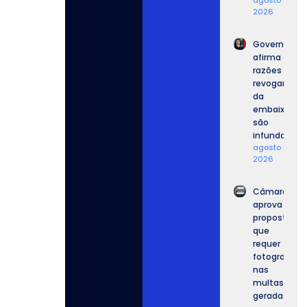
2026
Governo
afirma que
razões para
revogar vist
da
embaixador
são
infundadas.
agosto 5,
2026
Câmara
aprova
proposta
que
requer
fotografia
nas
multas
geradas