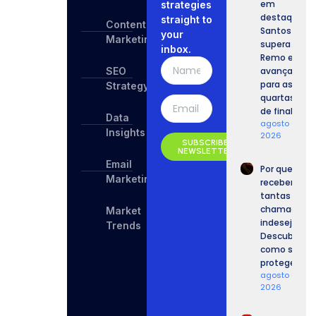
em
strategies
destaque,
straight to
Content
Santos
your
Marketing
supera o
inbox.
Remo e
SEO
avança
para as
Strategy
quartas
de final.
Data
agosto 6,
Insights
2026
SUBSCRIBE
NEWSLETTER
Email
Por que
Marketing
recebemos
tantas
chamadas
Market
indesejadas
Trends
Descubra
como se
proteger.
agosto 6,
2026