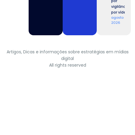
por
vigilância
por vídeo.
agosto 4,
2026
Artigos, Dicas e informações sobre estratégias em mídias
digital
All rights reserved