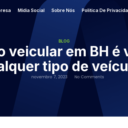
resa
Mídia Social
Sobre Nós
Politica De Privacid
BLOG
 veicular em BH é 
lquer tipo de veíc
novembro 7, 2023
No Comments