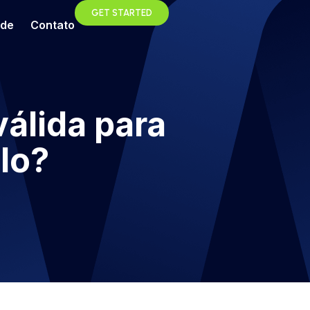
GET STARTED
ade
Contato
válida para
ulo?