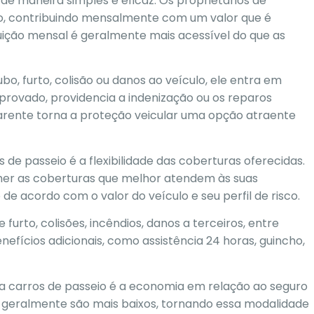
de maneira simples e eficaz. Os proprietários de
o, contribuindo mensalmente com um valor que é
ibuição mensal é geralmente mais acessível do que as
o, furto, colisão ou danos ao veículo, ele entra em
aprovado, providencia a indenização ou os reparos
arente torna a proteção veicular uma opção atraente
de passeio é a flexibilidade das coberturas oferecidas.
her as coberturas que melhor atendem às suas
e acordo com o valor do veículo e seu perfil de risco.
urto, colisões, incêndios, danos a terceiros, entre
efícios adicionais, como assistência 24 horas, guincho,
ra carros de passeio é a economia em relação ao seguro
s geralmente são mais baixos, tornando essa modalidade