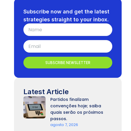
Subscribe now and get the latest
strategies straight to your inbox.
SUBSCRIBE NEWSLETTER
Latest Article
Partidos finalizam
convenções hoje; saiba
quais serão os próximos
passos.
agosto 7, 2026