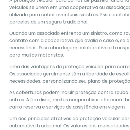
A proteção veicular para carros de passeio funciona 
veículos se unem em uma cooperativa ou associaçã
utilizado para cobrir eventuais sinistros. Essa contr
parcelas de um seguro tradicional.
Quando um associado enfrenta um sinistro, como roub
contato com a cooperativa, que avalia o caso e, se 
necessários. Essa abordagem colaborativa e transp
para muitos motoristas.
Uma das vantagens da proteção veicular para carros 
Os associados geralmente têm a liberdade de escol
necessidades, personalizando seu plano de proteção d
As coberturas podem incluir proteção contra roubo e f
outras. Além disso, muitas cooperativas oferecem ben
carro reserva e serviços de assistência em viagem.
Um dos principais atrativos da proteção veicular pa
automotivo tradicional. Os valores das mensalidade