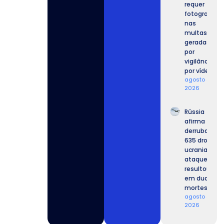
requer
fotografia
nas
multas
geradas
por
vigilância
por vídeo.
agosto 4,
2026
Rússia
afirma ter
derrubado
635 drones
ucranianos,
ataque
resultou
em duas
mortes.
agosto 4,
2026