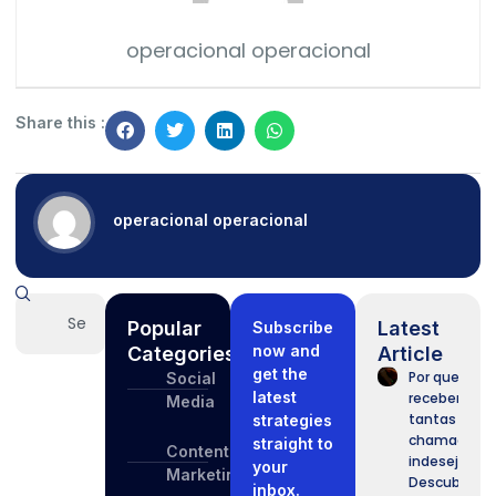
operacional operacional
Share this :
operacional operacional
Popular
Latest
Subscribe
now and
Categories
Article
get the
Por que
Social
latest
recebemos
Media
tantas
strategies
chamadas
straight to
Content
indesejadas
your
Marketing
Descubra
inbox.