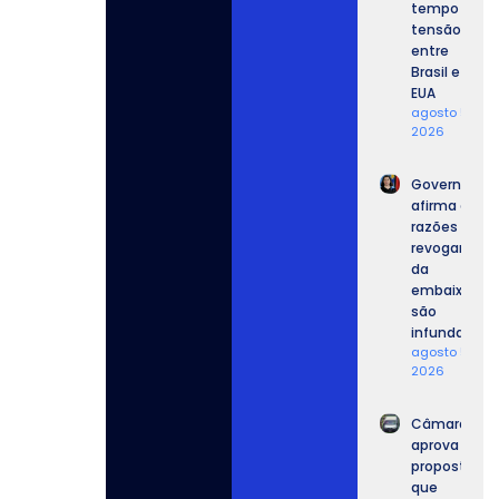
tempo da
tensão
entre
Brasil e
EUA
agosto 5,
2026
Governo
afirma que
razões para
revogar vist
da
embaixador
são
infundadas.
agosto 5,
2026
Câmara
aprova
proposta
que