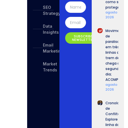
como se
SEO
proteger.
agosto 6,
Strategy
2026
Data
Movimento
Insights
de
SUBSCRIBE
NEWSLETTER
paralisação
Email
em três
Marketing
linhas de
trem de SP
chega ao
Market
segundo
Trends
dia;
ACOMPANHE.
agosto 6,
2026
Cronologia
de
Conflitos:
Explore a
linha do