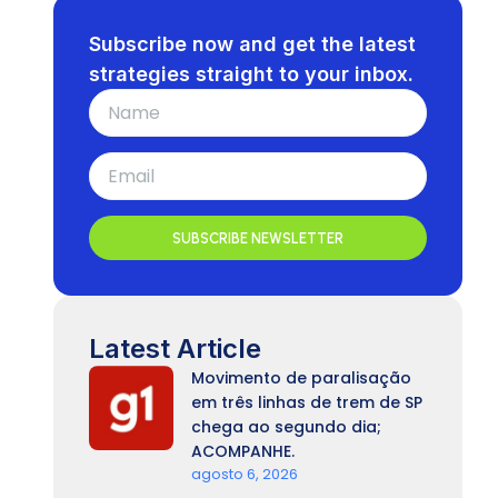
Subscribe now and get the latest
strategies straight to your inbox.
SUBSCRIBE NEWSLETTER
Latest Article
Movimento de paralisação
em três linhas de trem de SP
chega ao segundo dia;
ACOMPANHE.
agosto 6, 2026