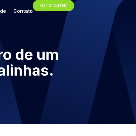
GET STARTED
ade
Contato
tro de um
alinhas.