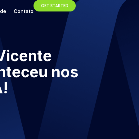
GET STARTED
ade
Contato
Vicente
nteceu nos
!