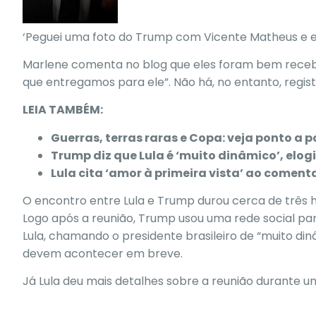
‘Peguei uma foto do Trump com Vicente Matheus e esq
Marlene comenta no blog que eles foram bem recebi
que entregamos para ele”. Não há, no entanto, regis
LEIA TAMBÉM:
Guerras, terras raras e Copa: veja ponto a
Trump diz que Lula é ‘muito dinâmico’, elog
Lula cita ‘amor à primeira vista’ ao comen
O encontro entre Lula e Trump durou cerca de três hor
Logo após a reunião, Trump usou uma rede social para
Lula, chamando o presidente brasileiro de “muito d
devem acontecer em breve.
Já Lula deu mais detalhes sobre a reunião durante u