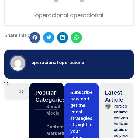
operacional operacional
Share this :
operacional operacional
Popular
Latest
Subscribe
now and
Categories
Article
get the
Partidos
Social
latest
finalizam
Media
convenções
strategies
hoje; saiba
straight to
Content
quais serão
your
Marketing
os próximos
inbox.