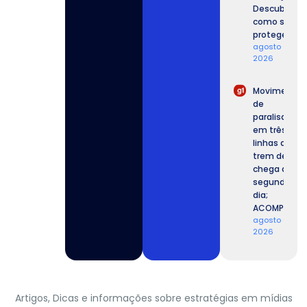
Descubra
como se
proteger.
agosto 6,
2026
Movimento
de
paralisação
em três
linhas de
trem de SP
chega ao
segundo
dia;
ACOMPANHE.
agosto 6,
2026
Artigos, Dicas e informações sobre estratégias em mídias