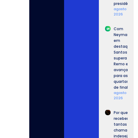
presidência.
agosto 7,
2026
Com
Neymar
em
destaque,
Santos
supera o
Remo e
avança
para as
quartas
de final.
agosto 6,
2026
Por que
recebemos
tantas
chamadas
indesejadas