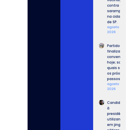
contra o
sarampo
na cidade
de SP.
agosto 8,
2026
Partidos
finalizam
convenções
hoje; saiba
quais serão
os próximos
passos.
agosto 7,
2026
Candidatos
à
presidência
utilizam IA
em jingles,