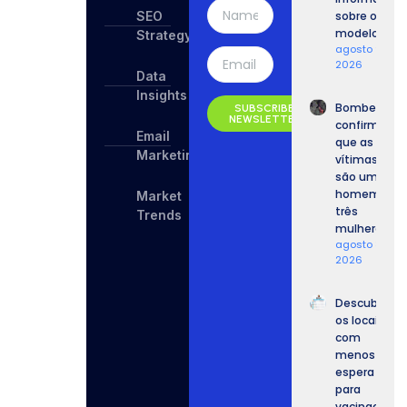
SEO
sobre o
modelo.
Strategy
agosto 9,
2026
Data
Insights
Bombeiros
SUBSCRIBE
NEWSLETTER
confirmam
Email
que as
Marketing
vítimas
são um
homem e
Market
três
Trends
mulheres.
agosto 8,
2026
Descubra
os locais
com
menos
espera
para
vacinação