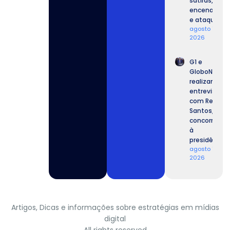
sátiras,
encenações
e ataques.
agosto 7,
2026
G1 e
GloboNews
realizam
entrevista
com Renan
Santos,
concorrente
à
presidência.
agosto 7,
2026
Artigos, Dicas e informações sobre estratégias em mídias
digital