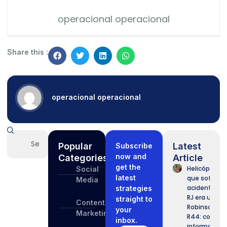
operacional operacional
Share this :
operacional operacional
Popular
Latest
Subscribe
now and
Categories
Article
get the
Helicóptero
Social
latest
que sofreu
Media
acidente no
strategies
RJ era um
straight to
Content
Robinson
your
Marketing
R44: confira
inbox.
informaçõe