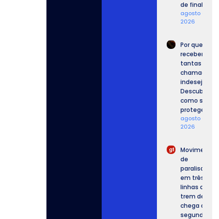
de final.
agosto 6,
2026
Por que
recebemos
tantas
chamadas
indesejadas
Descubra
como se
proteger.
agosto 6,
2026
Movimento
de
paralisação
em três
linhas de
trem de SP
chega ao
segundo