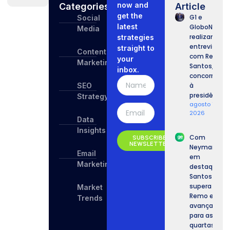
now and
Categories
Article
get the
G1 e
Social
latest
GloboNews
Media
realizam
strategies
entrevista
straight to
Content
com Renan
your
Marketing
Santos,
inbox.
concorrente
SEO
à
presidência.
Strategy
agosto 7,
2026
Data
Insights
Com
SUBSCRIBE
NEWSLETTER
Neymar
Email
em
Marketing
destaque,
Santos
supera o
Market
Remo e
Trends
avança
para as
quartas