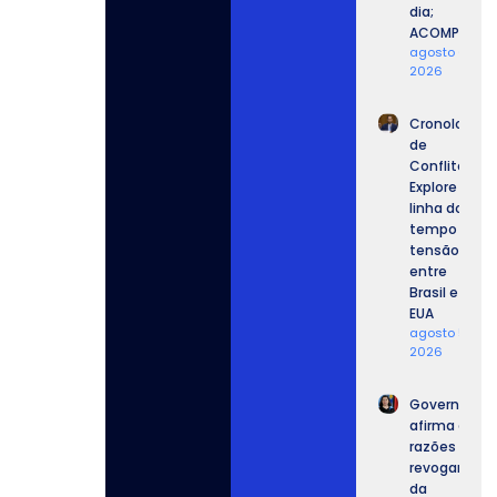
dia;
ACOMPANHE.
agosto 6,
2026
Cronologia
de
Conflitos:
Explore a
linha do
tempo da
tensão
entre
Brasil e
EUA
agosto 5,
2026
Governo
afirma que
razões para
revogar vist
da