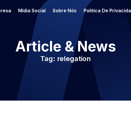
resa
Mídia Social
Sobre Nós
Politica De Privacid
Article & News
Tag: relegation