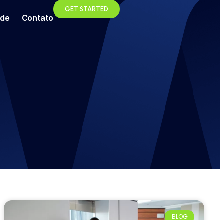
GET STARTED
ade
Contato
BLOG