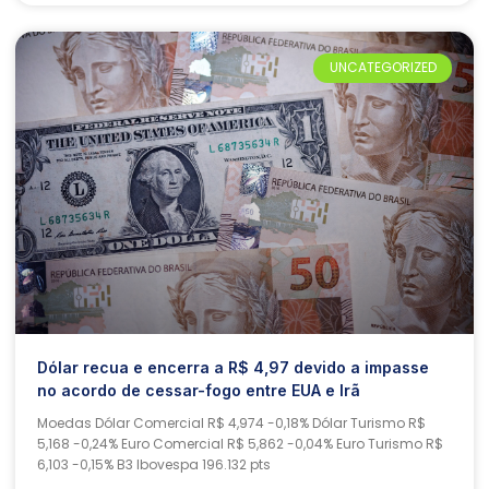
UNCATEGORIZED
Dólar recua e encerra a R$ 4,97 devido a impasse
no acordo de cessar-fogo entre EUA e Irã
Moedas Dólar Comercial R$ 4,974 -0,18% Dólar Turismo R$
5,168 -0,24% Euro Comercial R$ 5,862 -0,04% Euro Turismo R$
6,103 -0,15% B3 Ibovespa 196.132 pts