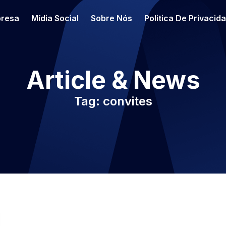
resa
Mídia Social
Sobre Nós
Politica De Privacid
Article & News
Tag: convites