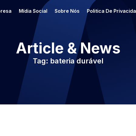
resa
Mídia Social
Sobre Nós
Politica De Privacid
Article & News
Tag: bateria durável