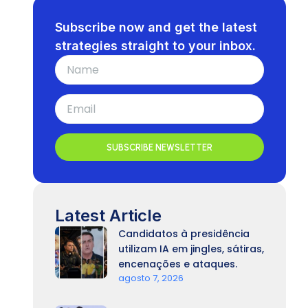
Subscribe now and get the latest
strategies straight to your inbox.
SUBSCRIBE NEWSLETTER
Latest Article
Candidatos à presidência
utilizam IA em jingles, sátiras,
encenações e ataques.
agosto 7, 2026