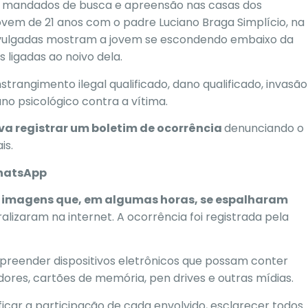
atro mandados de busca e apreensão nas casas dos
jovem de 21 anos com o
padre Luciano Braga Simplício
, na
ivulgadas mostram a
jovem se escondendo embaixo da
s ligadas ao noivo dela
.
strangimento ilegal qualificado, dano qualificado, invasão
ano psicológico
contra a vítima.
va registrar um boletim de ocorrência
denunciando o
is.
WhatsApp
 imagens que, em algumas horas, se espalharam
ralizaram na internet. A ocorrência foi registrada pela
 apreender
dispositivos eletrônicos que possam conter
ores, cartões de memória, pen drives e outras mídias.
car a participação de cada envolvido, esclarecer todos