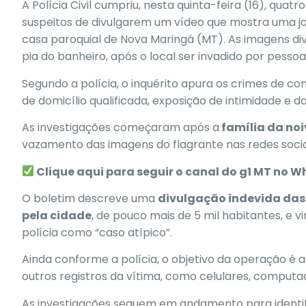
A Polícia Civil cumpriu, nesta quinta-feira (16), qu
suspeitos de divulgarem um vídeo que mostra uma 
casa paroquial de
Nova Maringá (MT)
. As imagens d
pia do banheiro, após o local ser invadido por pessoa
Segundo a polícia, o inquérito apura os crimes de
con
de domicílio qualificada, exposição de intimidade e d
As investigações começaram após a
família da noi
vazamento das imagens do flagrante nas redes socia
Clique aqui para seguir o canal do g1 MT no 
O boletim descreve uma
divulgação indevida das
pela cidade
, de pouco mais de 5 mil habitantes, e vi
polícia como “
caso atípico
”.
Ainda conforme a polícia, o objetivo da operação é
outros registros da vítima
, como celulares, computad
As investigações seguem em andamento para identifi