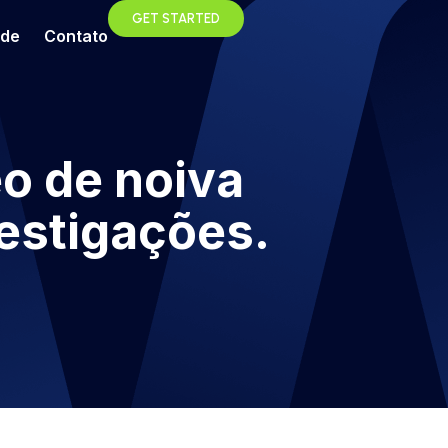
GET STARTED
ade
Contato
o de noiva
estigações.