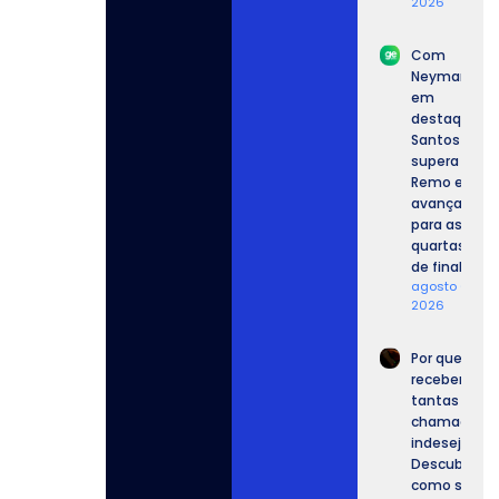
2026
Com
Neymar
em
destaque,
Santos
supera o
Remo e
avança
para as
quartas
de final.
agosto 6,
2026
Por que
recebemos
tantas
chamadas
indesejadas
Descubra
como se