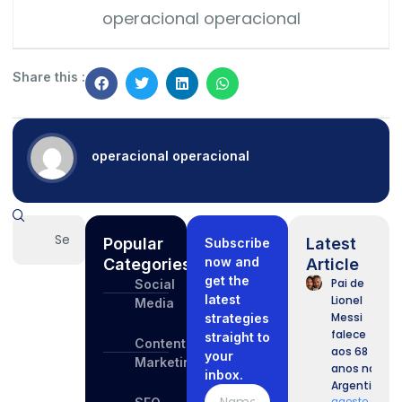
operacional operacional
Share this :
operacional operacional
Popular
Latest
Subscribe
now and
Categories
Article
get the
Pai de
Social
latest
Lionel
Media
Messi
strategies
falece
straight to
Content
aos 68
your
Marketing
anos na
inbox.
Argentina
agosto 9,