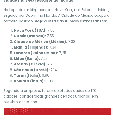
cidade mais estressante do mundo.
No topo do ranking aparece Nova York, nos Estados Unidos,
seguida por Dublin, na Irlanda. A Cidade do México ocupa a
terceira posição.
Veja a lista das 10 mais estressantes:
Nova York (EUA):
7,56
Dublin (Irlanda):
7,55
Cidade do México (México):
7,38
Manila (Filipinas):
7,34
Londres (Reino Unido):
7,25
Milão (Itália):
7,25
Atenas (Grécia):
7,23
São Paulo (Brasil):
7,14
Turim (Itália):
6,90
Kolkata (Índia):
6,89
Segundo a empresa, foram coletados dados de 170
cidades, consideradas grandes centros urbanos, em
outubro deste ano.