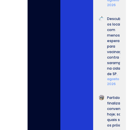
2026
Descubra
os locais
com
menos
espera
para
vacinação
contra o
sarampo
na cidade
de SP.
agosto 8,
2026
Partidos
finalizam
convenções
hoje; saiba
quais serão
os próximos