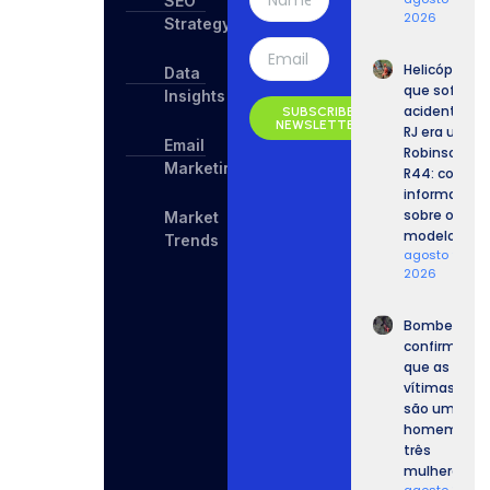
SEO
2026
Strategy
Helicóptero
Data
que sofreu
Insights
acidente no
SUBSCRIBE
NEWSLETTER
RJ era um
Email
Robinson
Marketing
R44: confira
informaçõe
sobre o
Market
modelo.
Trends
agosto 9,
2026
Bombeiros
confirmam
que as
vítimas
são um
homem e
três
mulheres.
agosto 8,