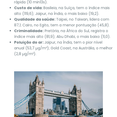
rápida (10 min13s).
Custo de vida:
Basileia, na Suíça, tem o índice mais
alto (119,6); Jaipur, na Índia, o mais baixo (19,2).
Qualidade da saúde:
Taipei, no Taiwan, lidera com
87,1; Cairo, no Egito, tem a menor pontuação (45,8).
Criminalidade:
Pretória, na África do Sul, registra o
índice mais alto (81,9); Abu Dhabi, o mais baixo (11,0).
Poluição do ar:
Jaipur, na Índia, tem o pior nível
anual (53,7 µg/m³); Gold Coast, na Austrália, o melhor
(2,8 µg/m³).