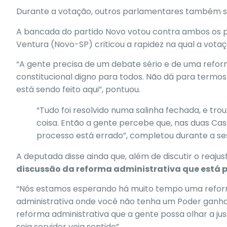
Durante a votação, outros parlamentares também s
A bancada do partido Novo votou contra ambos os pr
Ventura (Novo-SP) criticou a rapidez na qual a votaç
“A gente precisa de um debate sério e de uma refor
constitucional digno para todos. Não dá para termos
está sendo feito aqui”, pontuou.
“Tudo foi resolvido numa salinha fechada, e tr
coisa. Então a gente percebe que, nas duas Casas
processo está errado”, completou durante a se
A deputada disse ainda que, além de discutir o reaju
discussão da reforma administrativa
que está 
“Nós estamos esperando há muito tempo uma reforma
administrativa onde você não tenha um Poder ganhan
reforma administrativa que a gente possa olhar a ju
seja servidor veja sentido”.