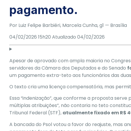
pagamento.
Por
Luiz Felipe Barbiéri
,
Marcela Cunha
, g1
— Brasília
04/02/2026 15h20
Atualizado
04/02/2026
Apesar de
aprovado com ampla maioria no Congress
servidores da
Câmara dos Deputados
e do
Senado
f
um pagamento extra-teto aos funcionários das duas
O texto cria uma licença compensatória, mas permit
Essa “indenização”, que conforme a proposta serv
múltiplas atribuições”, não contaria no teto constitu
Tribunal Federal (
STF
),
atualmente fixado em R$ 4
A bancada do Psol votou a favor do reajuste, mas anu