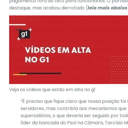
pagamento fora do teto para funcionários. O partido 
destaque, mas acabou derrotado (
leia mais abaixo
Veja os vídeos que estão em alta no g1
“É preciso que fique claro que nossa posição fo
servidores, mas contrária aos mecanismos que p
supersalários, o que deveria ser seguido por to
líder da bancada do Psol na Câmara, Tarcísio M