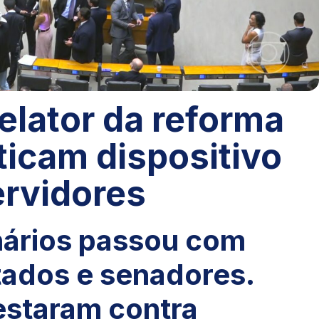
elator da reforma
iticam dispositivo
ervidores
nários passou com
tados e senadores.
estaram contra