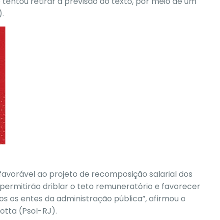
tentou retirar a previsão do texto, por meio de um
).
i favorável ao projeto de recomposição salarial dos
ermitirão driblar o teto remuneratório e favorecer
dos os entes da administração pública”, afirmou o
otta (Psol-RJ).