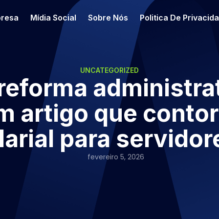
resa
Mídia Social
Sobre Nós
Politica De Privacid
UNCATEGORIZED
 reforma administra
m artigo que contor
larial para servidor
fevereiro 5, 2026