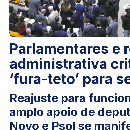
Parlamentares e r
administrativa cr
‘fura-teto’ para s
Reajuste para funcio
amplo apoio de depu
Novo e Psol se manif