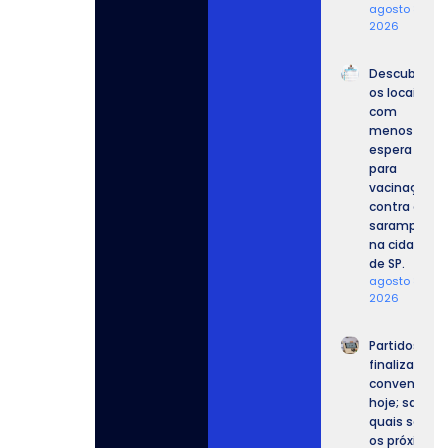
agosto 8,
2026
Descubra
os locais
com
menos
espera
para
vacinação
contra o
sarampo
na cidade
de SP.
agosto 8,
2026
Partidos
finalizam
convenções
hoje; saiba
quais serão
os próximos