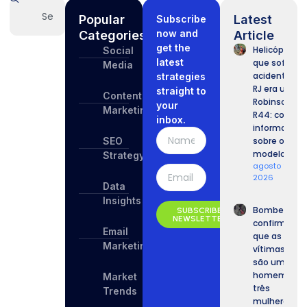
Popular
Latest
Subscribe
now and
Categories
Article
get the
Helicóptero
Social
latest
que sofreu
Media
acidente no
strategies
RJ era um
straight to
Content
Robinson
your
Marketing
R44: confira
inbox.
informaçõe
SEO
sobre o
modelo.
Strategy
agosto 9,
2026
Data
Insights
Bombeiros
SUBSCRIBE
NEWSLETTER
confirmam
Email
que as
Marketing
vítimas
são um
homem e
Market
três
Trends
mulheres.