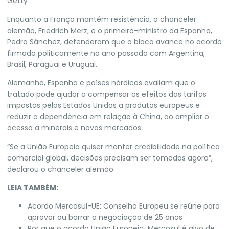
Getty
Enquanto a França mantém resistência, o chanceler
alemão, Friedrich Merz, e o primeiro-ministro da Espanha,
Pedro Sánchez,
defenderam que o bloco avance no acordo
firmado politicamente no ano passado com Argentina,
Brasil, Paraguai e Uruguai
.
Alemanha, Espanha e países nórdicos avaliam que o
tratado pode ajudar a compensar os efeitos das tarifas
impostas pelos Estados Unidos a produtos europeus e
reduzir a dependência em relação à China, ao ampliar o
acesso a minerais e novos mercados.
“Se a União Europeia quiser manter credibilidade na política
comercial global, decisões precisam ser tomadas agora”,
declarou o chanceler alemão.
LEIA TAMBÉM:
Acordo Mercosul-UE: Conselho Europeu se reúne para
aprovar ou barrar a negociação de 25 anos
Por que o acordo União Europeia-Mercosul é alvo de