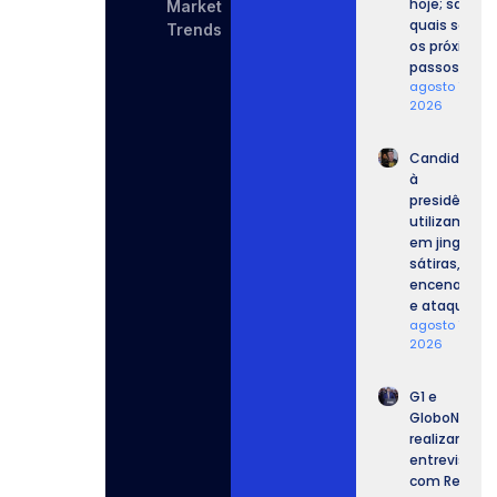
hoje; saiba
Market
quais serão
Trends
os próximos
passos.
agosto 7,
2026
Candidatos
à
presidência
utilizam IA
em jingles,
sátiras,
encenações
e ataques.
agosto 7,
2026
G1 e
GloboNews
realizam
entrevista
com Renan