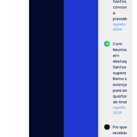
Santos,
concorrente
à
presidência.
agosto 7,
2026
Com
Neymar
em
destaque,
Santos
supera o
Remo e
avança
para as
quartas
de final.
agosto 6,
2026
Por que
recebemos