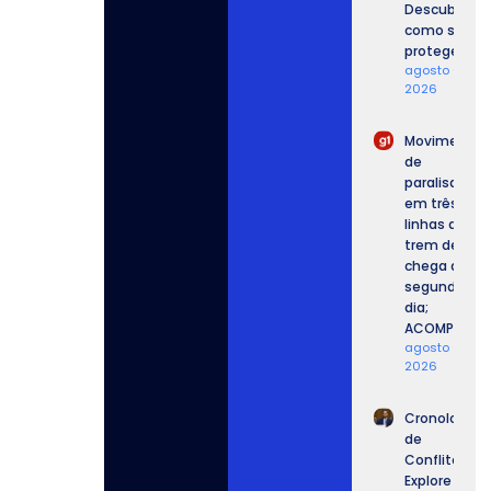
Descubra
como se
proteger.
agosto 6,
2026
Movimento
de
paralisação
em três
linhas de
trem de SP
chega ao
segundo
dia;
ACOMPANHE.
agosto 6,
2026
Cronologia
de
Conflitos:
Explore a