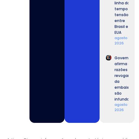
linha do
tempo da
tensão
entre
Brasil e
EUA
agosto 5,
2026
Governo
afirma que
razões para
revogar vist
da
embaixador
são
infundadas.
agosto 5,
2026