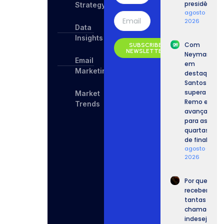
presidência.
Strategy
agosto 7,
2026
Data
Insights
Com
SUBSCRIBE
NEWSLETTER
Neymar
Email
em
Marketing
destaque,
Santos
supera o
Market
Remo e
Trends
avança
para as
quartas
de final.
agosto 6,
2026
Por que
recebemos
tantas
chamadas
indesejadas