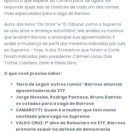
aponta o que esperar da Corte a partir de agora. Ele
responde quais são as chances de cada um dos nomes
mais especulados para a vaga de Barroso.
Autor dos livros “Os Onze” e “O Tribuna: como o Supremo
se uniu ante a ameaça autoritária”, ele analisa os motivos
que levaram Barroso a antecipar sua aposentadoria. E
avalia a mudança de perfil dos ministros indicados por Lula
ao Supremo – hoje, 4 dos 11 ministros que foram a Corte
foram indicados pelo presidente: Cármen Lúcia, Dias
Toffoli, Cristiano Zanin e Flávio Dino.
O que você precisa saber:
‘Hora de seguir outros rumos’:
Barroso anuncia
aposentadoria do STF
Jorge Messias, Rodrigo Pacheco, Bruno Dantas:
os cotados para a vaga de Barroso
CAMAROTTI:
Quem é a mulher que tem nome
ventilado para vaga no Supremo
VALDO CRUZ:
1° alvo de Bolsonaro no STF, Barroso
promete seguir na defesa da democracia