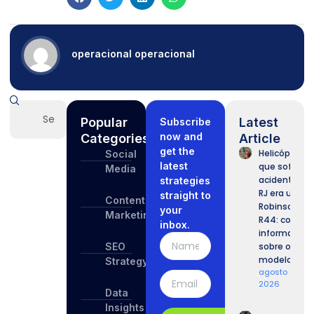
operacional operacional
Popular
Latest
Subscribe
now and
Categories
Article
get the
Helicóptero
Social
latest
que sofreu
Media
acidente no
strategies
RJ era um
straight to
Content
Robinson
your
Marketing
R44: confira
inbox.
informaçõe
SEO
sobre o
modelo.
Strategy
agosto 9,
2026
Data
Insights