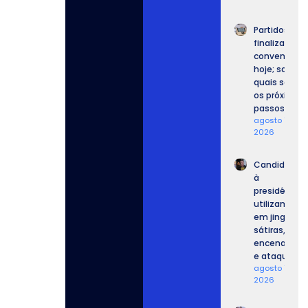
Partidos
finalizam
convenções
hoje; saiba
quais serão
os próximos
passos.
agosto 7,
2026
Candidatos
à
presidência
utilizam IA
em jingles,
sátiras,
encenações
e ataques.
agosto 7,
2026