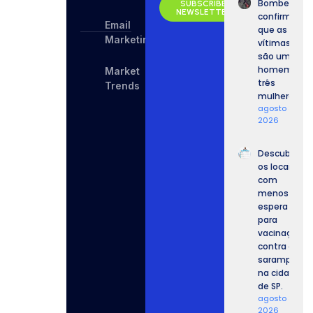
Bombeiros
SUBSCRIBE
NEWSLETTER
confirmam
Email
que as
Marketing
vítimas
são um
homem e
Market
três
Trends
mulheres.
agosto 8,
2026
Descubra
os locais
com
menos
espera
para
vacinação
contra o
sarampo
na cidade
de SP.
agosto 8,
2026