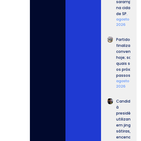
sarampo
na cidade
de SP.
agosto 8,
2026
Partidos
finalizam
convenções
hoje; saiba
quais serão
os próximos
passos.
agosto 7,
2026
Candidatos
à
presidência
utilizam IA
em jingles,
sátiras,
encenações