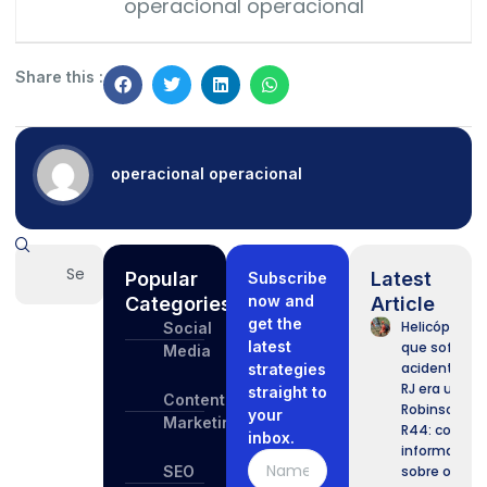
operacional operacional
Share this :
operacional operacional
Popular
Latest
Subscribe
now and
Categories
Article
get the
Helicóptero
Social
latest
que sofreu
Media
acidente no
strategies
RJ era um
straight to
Content
Robinson
your
Marketing
R44: confira
inbox.
informaçõe
SEO
sobre o