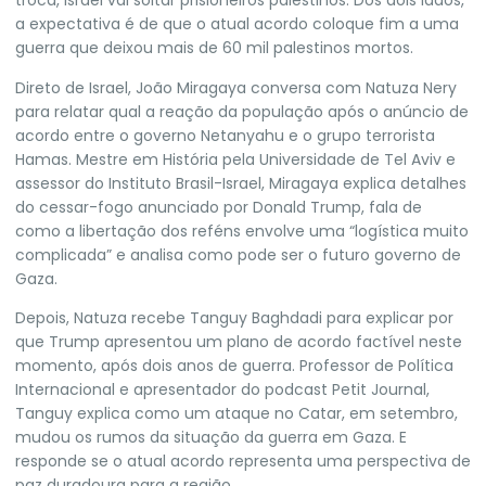
troca, Israel vai soltar prisioneiros palestinos. Dos dois lados,
a expectativa é de que o atual acordo coloque fim a uma
guerra que deixou mais de 60 mil palestinos mortos.
Direto de Israel, João Miragaya conversa com Natuza Nery
para relatar qual a reação da população após o anúncio de
acordo entre o governo Netanyahu e o grupo terrorista
Hamas. Mestre em História pela Universidade de Tel Aviv e
assessor do Instituto Brasil-Israel, Miragaya explica detalhes
do cessar-fogo anunciado por Donald Trump, fala de
como a libertação dos reféns envolve uma “logística muito
complicada” e analisa como pode ser o futuro governo de
Gaza.
Depois, Natuza recebe Tanguy Baghdadi para explicar por
que Trump apresentou um plano de acordo factível neste
momento, após dois anos de guerra. Professor de Política
Internacional e apresentador do podcast Petit Journal,
Tanguy explica como um ataque no Catar, em setembro,
mudou os rumos da situação da guerra em Gaza. E
responde se o atual acordo representa uma perspectiva de
paz duradoura para a região.