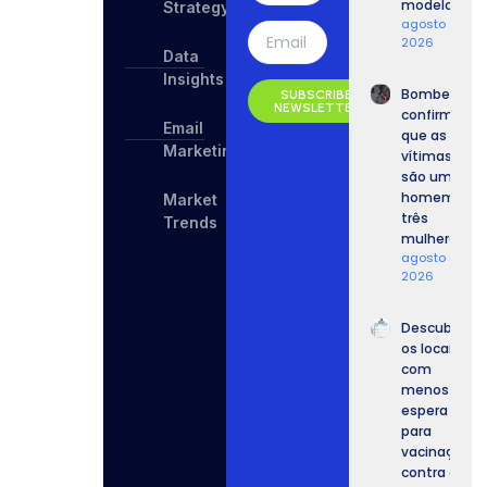
modelo.
Strategy
agosto 9,
2026
Data
Insights
Bombeiros
SUBSCRIBE
NEWSLETTER
confirmam
Email
que as
Marketing
vítimas
são um
homem e
Market
três
Trends
mulheres.
agosto 8,
2026
Descubra
os locais
com
menos
espera
para
vacinação
contra o