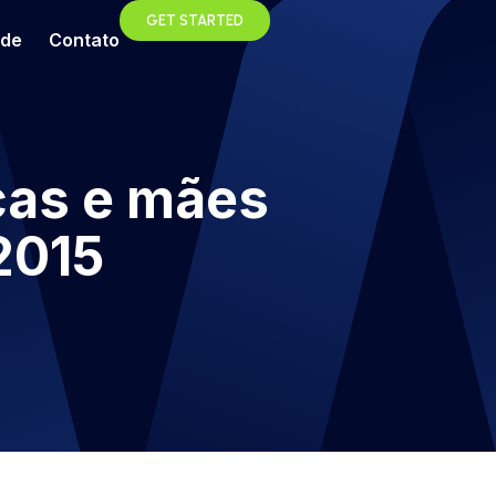
GET STARTED
ade
Contato
ças e mães
2015