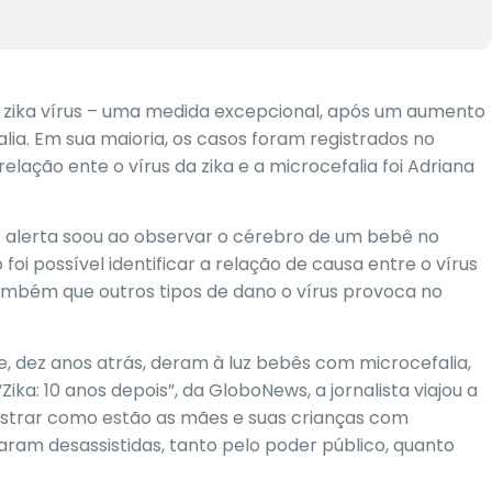
e zika vírus – uma medida excepcional, após um aumento
ia. Em sua maioria, os casos foram registrados no
 relação ente o
vírus da zika
e a microcefalia foi Adriana
e alerta soou ao observar o cérebro de um bebê no
oi possível identificar a relação de causa entre o vírus
 também que outros tipos de dano o vírus provoca no
, dez anos atrás, deram à luz bebês com microcefalia,
ika: 10 anos depois”, da GloboNews, a jornalista viajou a
strar como estão as mães e suas crianças com
caram desassistidas, tanto pelo poder público, quanto