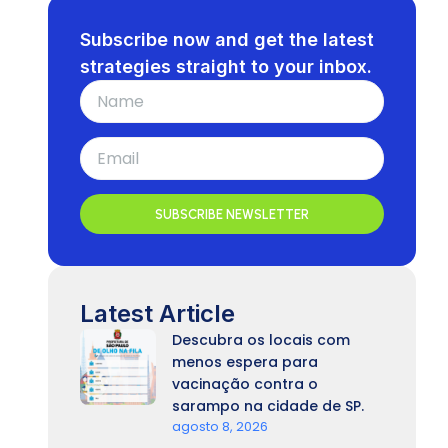
Subscribe now and get the latest
strategies straight to your inbox.
SUBSCRIBE NEWSLETTER
Latest Article
Descubra os locais com
menos espera para
vacinação contra o
sarampo na cidade de SP.
agosto 8, 2026