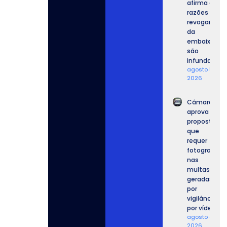
afirma que
razões para
revogar vist
da
embaixador
são
infundadas.
agosto 5,
2026
Câmara
aprova
proposta
que
requer
fotografia
nas
multas
geradas
por
vigilância
por vídeo.
agosto 4,
2026