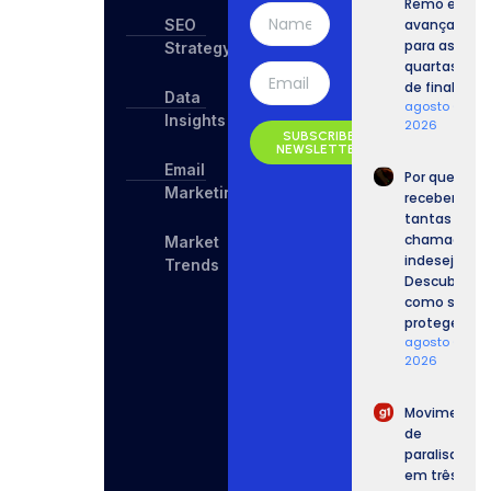
Remo e
SEO
avança
para as
Strategy
quartas
de final.
Data
agosto 6,
Insights
2026
SUBSCRIBE
NEWSLETTER
Email
Por que
Marketing
recebemos
tantas
chamadas
Market
indesejadas
Trends
Descubra
como se
proteger.
agosto 6,
2026
Movimento
de
paralisação
em três