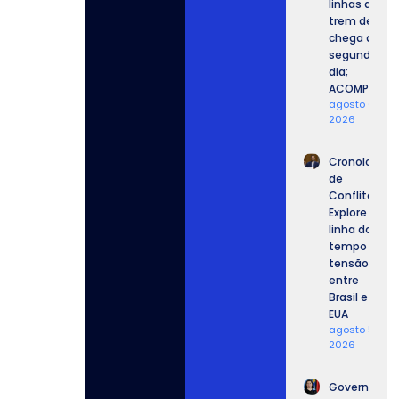
linhas de
trem de SP
chega ao
segundo
dia;
ACOMPANHE.
agosto 6,
2026
Cronologia
de
Conflitos:
Explore a
linha do
tempo da
tensão
entre
Brasil e
EUA
agosto 5,
2026
Governo