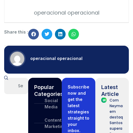
operacional operacional
Share this :
operacional operacional
Popular
Latest
Subscribe
now and
Categories
Article
get the
Com
Social
latest
Neymar
Media
em
strategies
destaque,
straight to
Content
Santos
your
Marketing
supera o
inbox.