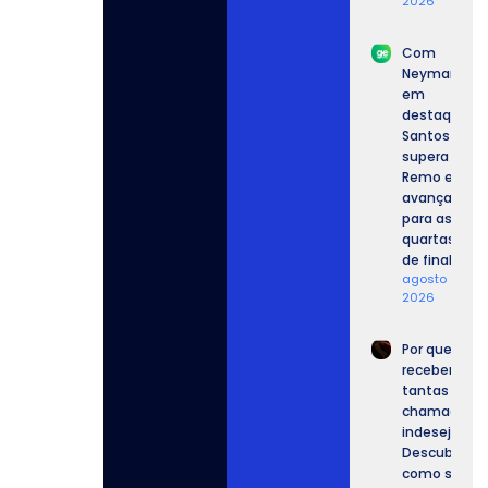
2026
Com
Neymar
em
destaque,
Santos
supera o
Remo e
avança
para as
quartas
de final.
agosto 6,
2026
Por que
recebemos
tantas
chamadas
indesejadas
Descubra
como se