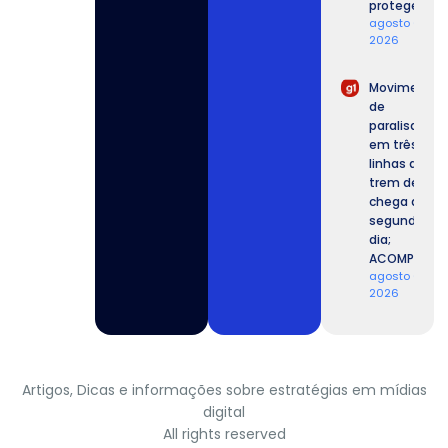
proteger.
agosto 6,
2026
Movimento
de
paralisação
em três
linhas de
trem de SP
chega ao
segundo
dia;
ACOMPANHE.
agosto 6,
2026
Artigos, Dicas e informações sobre estratégias em mídias
digital
All rights reserved