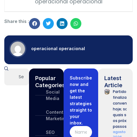
operacional operacional
Share this :
operacional operacional
Popular
Latest
Subscribe
now and
Categories
Article
get the
Partidos
Social
latest
finalizam
Media
convenções
strategies
hoje; saiba
straight to
Content
quais serão
your
Marketing
os próximos
inbox.
passos.
agosto 7,
SEO