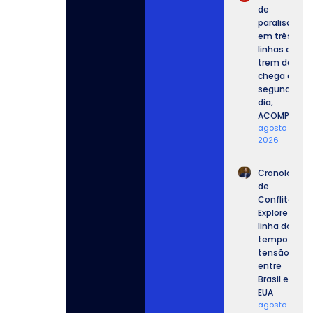
de
paralisação
em três
linhas de
trem de SP
chega ao
segundo
dia;
ACOMPANHE.
agosto 6,
2026
Cronologia
de
Conflitos:
Explore a
linha do
tempo da
tensão
entre
Brasil e
EUA
agosto 5,