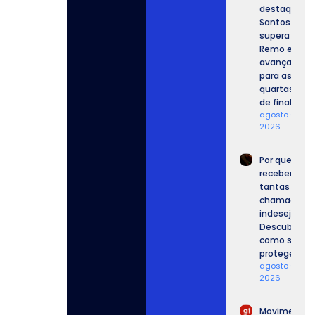
destaque,
Santos
supera o
Remo e
avança
para as
quartas
de final.
agosto 6,
2026
Por que
recebemos
tantas
chamadas
indesejadas
Descubra
como se
proteger.
agosto 6,
2026
Movimento