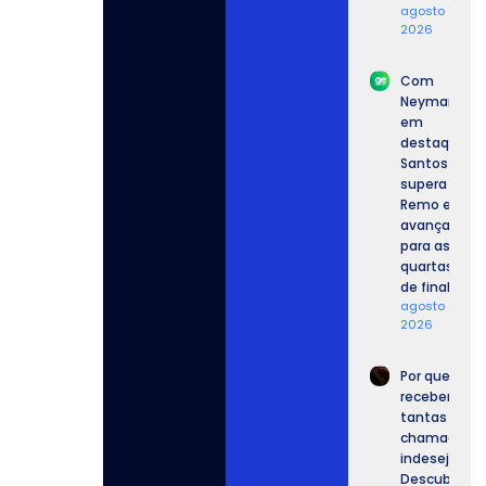
agosto 7,
2026
Com
Neymar
em
destaque,
Santos
supera o
Remo e
avança
para as
quartas
de final.
agosto 6,
2026
Por que
recebemos
tantas
chamadas
indesejadas
Descubra