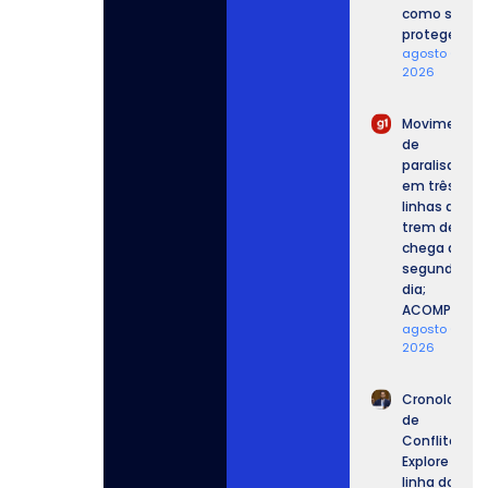
como se
proteger.
agosto 6,
2026
Movimento
de
paralisação
em três
linhas de
trem de SP
chega ao
segundo
dia;
ACOMPANHE.
agosto 6,
2026
Cronologia
de
Conflitos:
Explore a
linha do