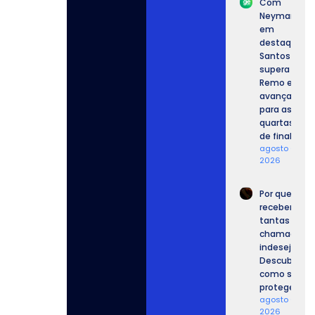
Com
Neymar
em
destaque,
Santos
supera o
Remo e
avança
para as
quartas
de final.
agosto 6,
2026
Por que
recebemos
tantas
chamadas
indesejadas
Descubra
como se
proteger.
agosto 6,
2026