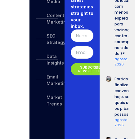
latest
os locais
Media
com
strategies
menos
straight to
Content
espera
your
Marketing
para
inbox.
vacinação
SEO
contra o
sarampo
Strategy
na cidade
de SP.
Data
agosto 8,
Insights
2026
SUBSCRIBE
NEWSLETTER
Email
Partidos
Marketing
finalizam
convenções
hoje; saiba
Market
quais serão
Trends
os próximos
passos.
agosto 7,
2026