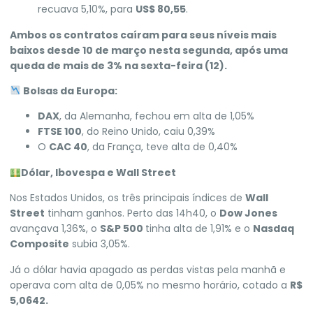
recuava 5,10%, para
US$ 80,55
.
Ambos os contratos caíram para seus níveis mais
baixos desde 10 de março nesta segunda, após uma
queda de mais de 3% na sexta-feira (12).
Bolsas da Europa:
DAX
, da Alemanha, fechou em alta de 1,05%
FTSE 100
, do Reino Unido, caiu 0,39%
O
CAC 40
, da França, teve alta de 0,40%
Dólar, Ibovespa e Wall Street
Nos
Estados Unidos
, os três principais índices de
Wall
Street
tinham ganhos. Perto das 14h40, o
Dow Jones
avançava 1,36%, o
S&P 500
tinha alta de 1,91% e o
Nasdaq
Composite
subia 3,05%.
Já o dólar havia apagado as perdas vistas pela manhã e
operava com alta de 0,05% no mesmo horário, cotado a
R$
5,0642.