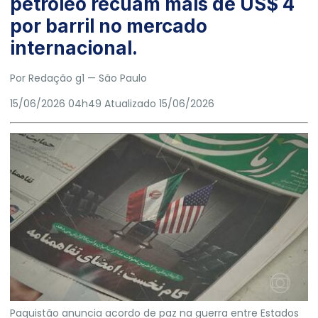
petróleo recuam mais de US$ 4
por barril no mercado
internacional.
Por
Redação g1
— São Paulo
15/06/2026 04h49
Atualizado
15/06/2026
Paquistão anuncia acordo de paz na guerra entre Estados