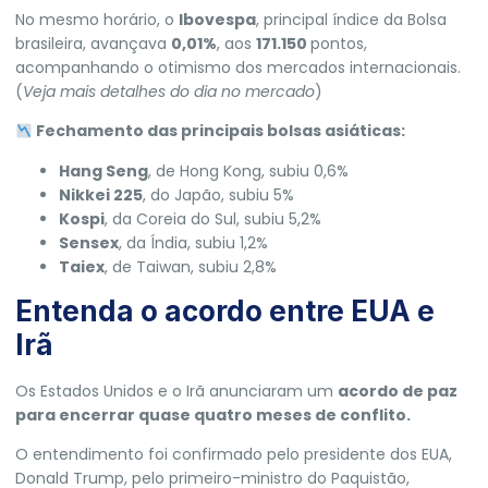
No mesmo horário, o
Ibovespa
, principal índice da Bolsa
brasileira, avançava
0,01%
, aos
171.150
pontos,
acompanhando o otimismo dos mercados internacionais.
(
Veja mais detalhes do dia no mercado
)
Fechamento das principais bolsas asiáticas:
Hang Seng
, de Hong Kong, subiu 0,6%
Nikkei 225
, do Japão, subiu 5%
Kospi
, da Coreia do Sul, subiu 5,2%
Sensex
, da Índia, subiu 1,2%
Taiex
, de Taiwan, subiu 2,8%
Entenda o acordo entre EUA e
Irã
Os Estados Unidos e o Irã anunciaram um
acordo de paz
para encerrar quase quatro meses de conflito
.
O entendimento foi confirmado pelo presidente dos EUA,
Donald Trump
, pelo primeiro-ministro do Paquistão,