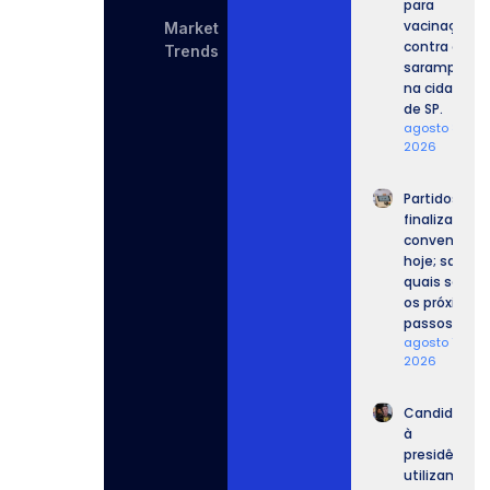
para
vacinação
Market
contra o
Trends
sarampo
na cidade
de SP.
agosto 8,
2026
Partidos
finalizam
convenções
hoje; saiba
quais serão
os próximos
passos.
agosto 7,
2026
Candidatos
à
presidência
utilizam IA