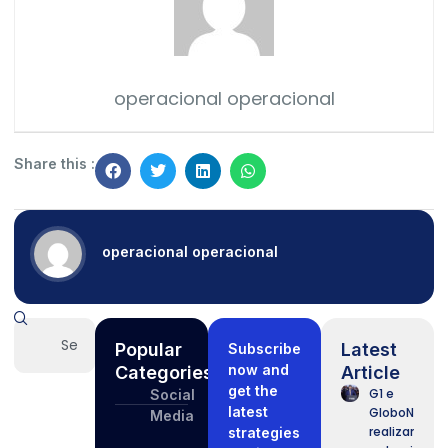
operacional operacional
Share this :
operacional operacional
Popular
Latest
Subscribe
now and
Categories
Article
get the
G1 e
Social
latest
GloboNews
Media
realizam
strategies