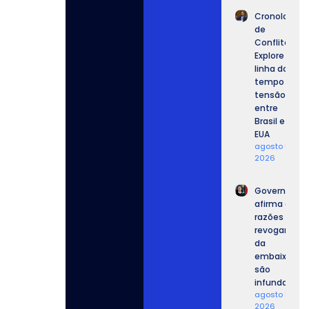
Cronologia
de
Conflitos:
Explore a
linha do
tempo da
tensão
entre
Brasil e
EUA
agosto 5,
2026
Governo
afirma que
razões para
revogar vist
da
embaixador
são
infundadas.
agosto 5,
2026