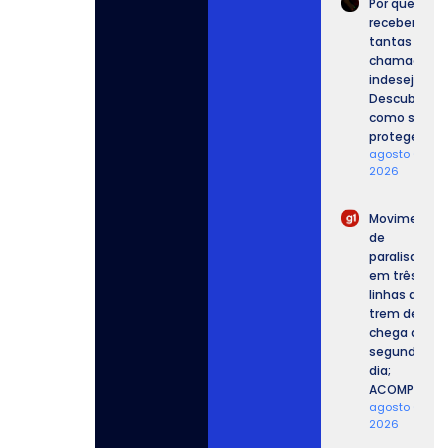
Por que
recebemos
tantas
chamadas
indesejadas
Descubra
como se
proteger.
agosto 6,
2026
Movimento
de
paralisação
em três
linhas de
trem de SP
chega ao
segundo
dia;
ACOMPANHE.
agosto 6,
2026