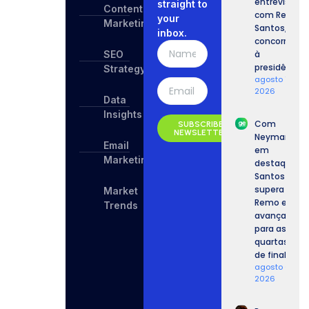
entrevista
straight to
Content
com Renan
your
Marketing
Santos,
inbox.
concorrente
SEO
à
presidência.
Strategy
agosto 7,
2026
Data
Insights
Com
SUBSCRIBE
NEWSLETTER
Neymar
Email
em
Marketing
destaque,
Santos
supera o
Market
Remo e
Trends
avança
para as
quartas
de final.
agosto 6,
2026