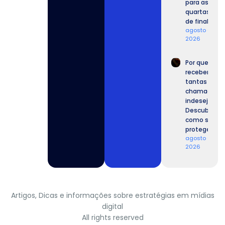
para as
quartas
de final.
agosto 6,
2026
Por que
recebemos
tantas
chamadas
indesejadas
Descubra
como se
proteger.
agosto 6,
2026
Artigos, Dicas e informações sobre estratégias em mídias
digital
All rights reserved