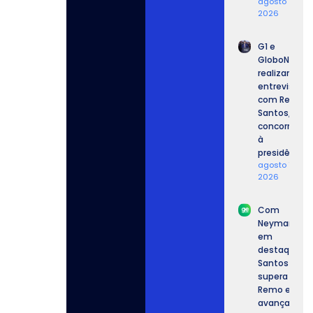
agosto 7,
2026
G1 e
GloboNews
realizam
entrevista
com Renan
Santos,
concorrente
à
presidência.
agosto 7,
2026
Com
Neymar
em
destaque,
Santos
supera o
Remo e
avança