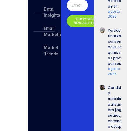
na cidade
de SP.
Data
agosto 8,
Insights
2026
SUBSCRIBE
NEWSLETTER
Email
Partidos
Marketing
finalizam
convenções
hoje; saiba
Market
quais serão
Trends
os próximos
passos.
agosto 7,
2026
Candidatos
à
presidência
utilizam IA
em jingles,
sátiras,
encenações
e ataques.