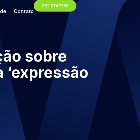
GET STARTED
ade
Contato
ção sobre
ma ‘expressão