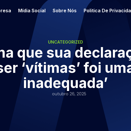
resa
Mídia Social
Sobre Nós
Politica De Privacid
UNCATEGORIZED
rma que sua declara
ser ‘vítimas’ foi u
inadequada’
outubro 26, 2025