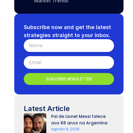
Market Trends
Subscribe now and get the latest
strategies straight to your inbox.
SUBSCRIBE NEWSLETTER
Latest Article
Pai de Lionel Messi falece
aos 68 anos na Argentina
agosto 9, 2026