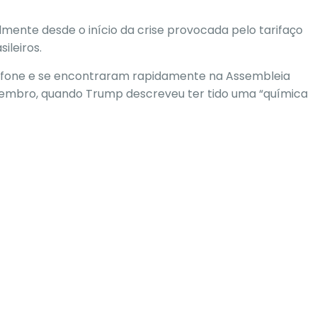
almente desde o início da crise provocada pelo
tarifaço
ileiros.
efone
e se encontraram rapidamente na Assembleia
etembro, quando
Trump descreveu ter tido uma “química