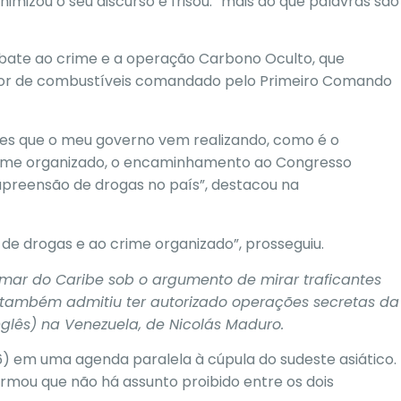
inimizou o seu discurso e frisou: “mais do que palavras são
mbate ao crime e
a operação Carbono Oculto, que
tor de combustíveis
comandado pelo Primeiro Comando
ões que o meu governo vem realizando, como é o
crime organizado, o encaminhamento ao Congresso
apreensão de drogas no país”, destacou na
de drogas e ao crime organizado”, prosseguiu.
ar do Caribe sob o argumento de mirar traficantes
também admitiu ter autorizado operações secretas da
nglês) na Venezuela, de Nicolás Maduro.
6)
em uma agenda paralela à cúpula do sudeste asiático
.
irmou que não há assunto proibido entre os dois