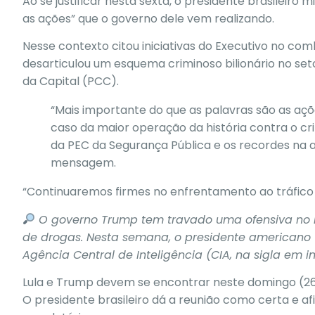
Ao se justificar nesta sexta, o presidente brasileiro m
as ações” que o governo dele vem realizando.
Nesse contexto citou iniciativas do Executivo no co
desarticulou um esquema criminoso bilionário no se
da Capital (PCC).
“Mais importante do que as palavras são as aç
caso da maior operação da história contra o 
da PEC da Segurança Pública e os recordes na 
mensagem.
“Continuaremos firmes no enfrentamento ao tráfico 
O governo Trump tem travado uma ofensiva no m
de drogas.
Nesta semana, o presidente americano 
Agência Central de Inteligência (CIA, na sigla em i
Lula e Trump devem se encontrar neste domingo (2
O presidente brasileiro dá a reunião como certa e
af