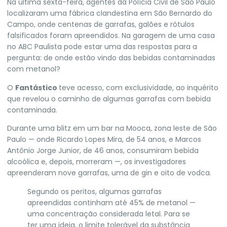
Na última sexta-feira, agentes da Polícia Civil de São Paulo
localizaram uma fábrica clandestina em São Bernardo do
Campo, onde centenas de garrafas, galões e rótulos
falsificados foram apreendidos. Na garagem de uma casa
no ABC Paulista pode estar uma das respostas para a
pergunta:
de onde estão vindo das bebidas contaminadas
com metanol?
O
Fantástico
teve acesso, com exclusividade, ao inquérito
que revelou o caminho de algumas garrafas com bebida
contaminada.
Durante uma blitz em um bar na Mooca, zona leste de São
Paulo — onde Ricardo Lopes Mira, de 54 anos, e Marcos
Antônio Jorge Junior, de 46 anos, consumiram bebida
alcoólica e, depois, morreram —, os investigadores
apreenderam nove garrafas, uma de gin e oito de vodca.
Segundo os peritos, algumas garrafas
apreendidas continham até 45% de metanol —
uma concentração considerada letal. Para se
ter uma ideia, o limite tolerável da substância