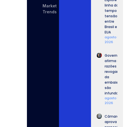
linha do
Market
tempo da
Trends
tensão
entre
Brasil e
EUA
agosto 5,
2026
Governo
afirma que
razões para
revogar vist
da
embaixador
são
infundadas.
agosto 5,
2026
Câmara
aprova