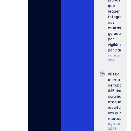
proposta
que
requer
fotografia
nas
multas
geradas
por
vigilância
por vídeo.
agosto 4,
2026
Rússia
afirma ter
derrubado
635 drones
ucranianos,
ataque
resultou
em duas
mortes.
agosto 4,
2026