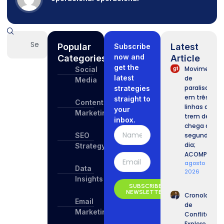
Popular
Latest
Subscribe
now and
Categories
Article
get the
Movimento
Social
latest
de
Media
paralisação
strategies
em três
straight to
Content
linhas de
your
Marketing
trem de SP
inbox.
chega ao
SEO
segundo
dia;
Strategy
ACOMPANHE.
agosto 6,
Data
2026
Insights
SUBSCRIBE
NEWSLETTER
Cronologia
Email
de
Marketing
Conflitos:
Explore a