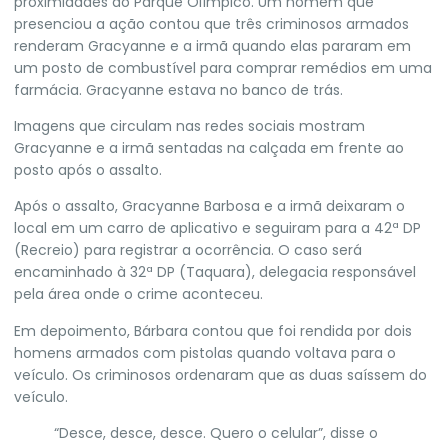
proximidades do Parque Olímpico. Um homem que
presenciou a ação contou que três criminosos armados
renderam Gracyanne e a irmã quando elas pararam em
um posto de combustível para comprar remédios em uma
farmácia. Gracyanne estava no banco de trás.
Imagens que circulam nas redes sociais mostram
Gracyanne e a irmã sentadas na calçada em frente ao
posto após o assalto.
Após o assalto, Gracyanne Barbosa e a irmã deixaram o
local em um carro de aplicativo e seguiram para a 42ª DP
(Recreio) para registrar a ocorrência. O caso será
encaminhado à 32ª DP (Taquara), delegacia responsável
pela área onde o crime aconteceu.
Em depoimento, Bárbara contou que foi rendida por dois
homens armados com pistolas quando voltava para o
veículo.
Os criminosos ordenaram que as duas saíssem do
veículo
.
“Desce, desce, desce. Quero o celular”, disse o