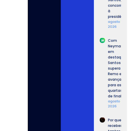
concorrente
à
presidência.
agosto 7,
2026
Com
Neymar
em
destaque,
Santos
supera o
Remo e
avança
para as
quartas
de final.
agosto 6,
2026
Por que
recebemos