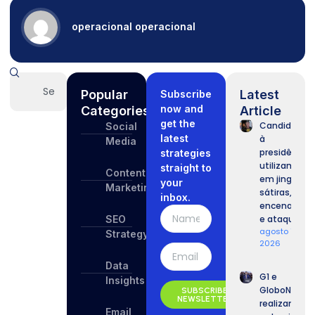
operacional operacional
Popular
Latest
Subscribe
now and
Categories
Article
get the
Candidatos
Social
latest
à
Media
presidência
strategies
utilizam IA
straight to
Content
em jingles,
your
Marketing
sátiras,
inbox.
encenações
SEO
e ataques.
agosto 7,
Strategy
2026
Data
G1 e
Insights
GloboNews
SUBSCRIBE
NEWSLETTER
realizam
Email