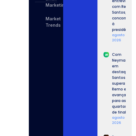
entrevista
Marketing
com Renan
Santos,
concorrente
Market
à
Trends
presidência.
agosto 7,
2026
Com
Neymar
em
destaque,
Santos
supera o
Remo e
avança
para as
quartas
de final.
agosto 6,
2026