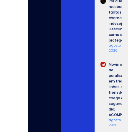
Por que
recebemos
tantas
chamadas
indesejadas
Descubra
como se
proteger.
agosto 6,
2026
Movimento
de
paralisação
em três
linhas de
trem de SP
chega ao
segundo
dia;
ACOMPANHE.
agosto 6,
2026