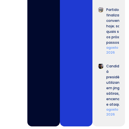
Partidos
finalizam
convenções
hoje; saiba
quais serão
os próximos
passos.
agosto 7,
2026
Candidatos
à
presidência
utilizam IA
em jingles,
sátiras,
encenações
e ataques.
agosto 7,
2026