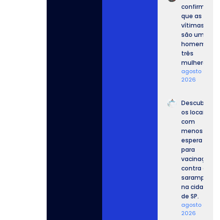
confirmam
que as
vítimas
são um
homem e
três
mulheres.
agosto 8,
2026
Descubra
os locais
com
menos
espera
para
vacinação
contra o
sarampo
na cidade
de SP.
agosto 8,
2026