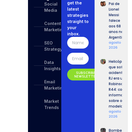
get the
Pai de
Social
latest
Lionel
Media
Messi
strategies
falece
straight to
Content
aos 68
your
Marketing
anos na
inbox.
Argentina
agosto 9,
SEO
2026
Strategy
Helicóptero
Data
que sofreu
Insights
acidente no
SUBSCRIBE
NEWSLETTER
RJ era um
Email
Robinson
Marketing
R44: confira
informaçõe
sobre o
Market
modelo.
Trends
agosto 9,
2026
Bombeiros